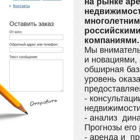
на рынке ар
Контакты
недвижимос
многолетним
Оставить заказ
российскими
От кого:
компаниями
Обратный адрес или телефон:
Мы вниматель
Текст сообщения:
и новациями,
обширная баз
уровень оказа
предоставляе
- консультаци
недвижимости
- анализ дин
Прогнозы его 
- аренда и пр