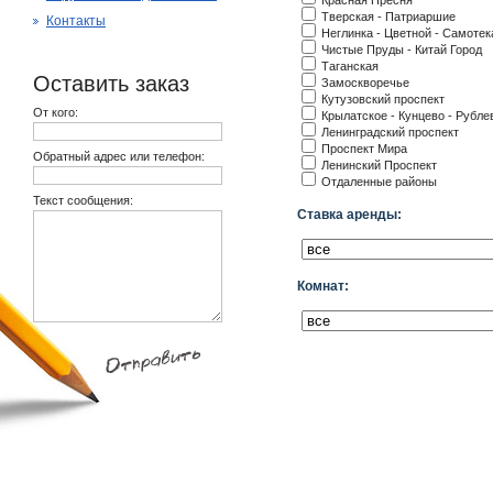
Красная Пресня
Тверская - Патриаршие
Контакты
Неглинка - Цветной - Самотек
Чистые Пруды - Китай Город
Таганская
Оставить заказ
Замоскворечье
Кутузовский проспект
От кого:
Крылатское - Кунцево - Рубле
Ленинградский проспект
Проспект Мира
Обратный адрес или телефон:
Ленинский Проспект
Отдаленные районы
Текст сообщения:
Ставка аренды:
Комнат: