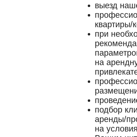
выезд наше
профессио
квартиры/к
при необх
рекоменда
параметро
на арендн
привлекат
профессио
размещени
проведени
подбор кл
аренды/пр
на услови